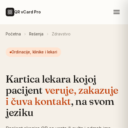
QR vCard Pro
Početna
›
Rešenja
›
Zdravstvo
Ordinacije, klinike i lekari
Kartica lekara kojoj
pacijent
veruje, zakazuje
i čuva kontakt
, na svom
jeziku