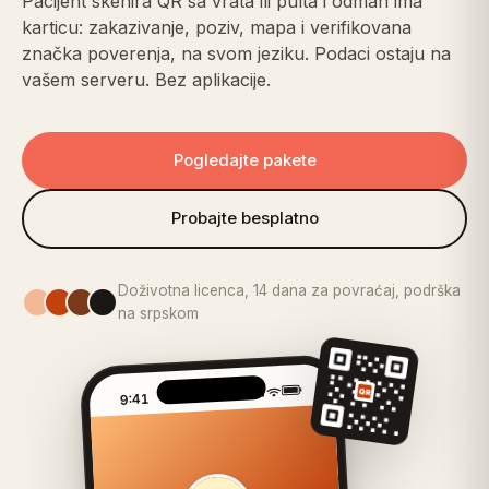
Pacijent skenira QR sa vrata ili pulta i odmah ima
karticu: zakazivanje, poziv, mapa i verifikovana
značka poverenja, na svom jeziku. Podaci ostaju na
vašem serveru. Bez aplikacije.
Pogledajte pakete
Probajte besplatno
Doživotna licenca, 14 dana za povraćaj, podrška
na srpskom
9:41
QR