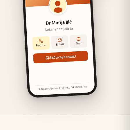
Dr Marija Ilić
Lekar specijalista
Sajt
Email
Pozovi
Sačuvaj kontakt
★ Napravljeno sa Planeta QR vCard Pro