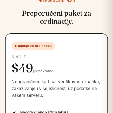
PREPORUČENI PLAN
Preporučeni paket za
ordinaciju
Najbolje za ordinaciju
SINGLE
$49
jednokratno
Neograničeno kartica, verifikovana značka,
zakazivanje i višejezičnost, uz podatke na
vašem serveru.
Neograničeno kartica lekara