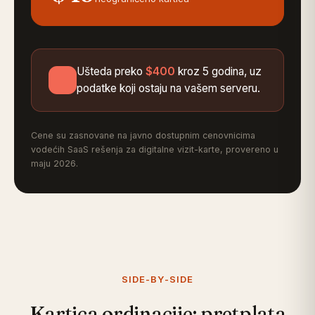
Ušteda preko
$400
kroz 5 godina, uz
podatke koji ostaju na vašem serveru.
Cene su zasnovane na javno dostupnim cenovnicima
vodećih SaaS rešenja za digitalne vizit-karte, provereno u
maju 2026.
SIDE-BY-SIDE
Kartica ordinacije: pretplata