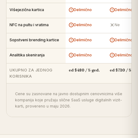
Višejezična kartica
Delimično
Delimično
NFC na pultu i vratima
Delimično
Ne
Sopstveni brending kartice
Delimično
Delimično
Analitika skeniranja
Delimično
Delimično
UKUPNO ZA JEDNOG
od $480 / 5 god.
od $720 / 5 go
KORISNIKA
Cene su zasnovane na javno dostupnim cenovnicima više
kompanija koje pružaju slične SaaS usluge digitalnih vizit-
karti, provereno u maju 2026.