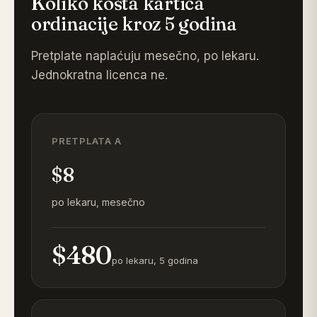
Koliko košta kartica
ordinacije kroz 5 godina
Pretplate naplaćuju mesečno, po lekaru.
Jednokratna licenca ne.
PRETPLATA A
$8
po lekaru, mesečno
$480
po lekaru, 5 godina