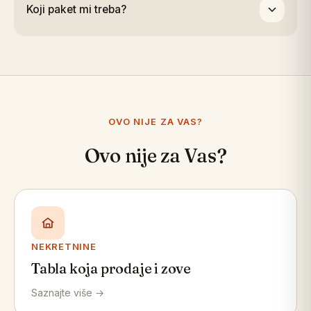
Koji paket mi treba?
uzmite 5 Sites, a za veću grupu sa timovima Unlimited.
Single za ordinaciju ili kliniku. Uzmite 5 Sites ako želite
brending po kartici i naprednu analitiku.
OVO NIJE ZA VAS?
Ovo nije za Vas?
NEKRETNINE
Tabla koja prodaje i zove
Saznajte više →