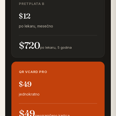
PRETPLATA B
$12
po lekaru, mesečno
$720
po lekaru, 5 godina
QR VCARD PRO
$49
jednokratno
$49
neograničeno kartica