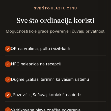
SVE ŠTO ULAZI U CENU
Sve što ordinacija koristi
Mogućnosti koje grade poverenje i čuvaju privatnost.
QR na vratima, pultu i vizit-karti
NFC nalepnica na recepciji
Dugme „Zakaži termin" ka vašem sistemu
„Pozovi" i „Sačuvaj kontakt" na dodir
Verifikovana plava značka poverenja