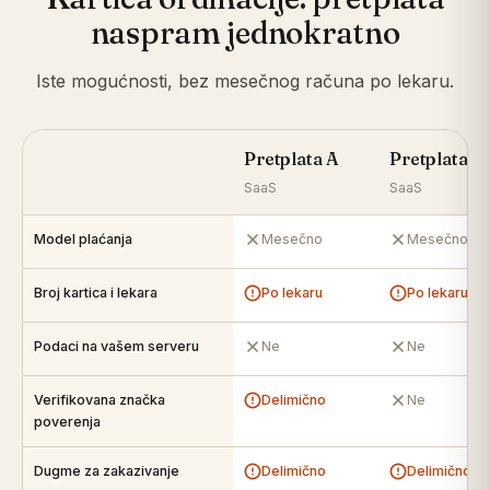
naspram jednokratno
Iste mogućnosti, bez mesečnog računa po lekaru.
Pretplata A
Pretplata B
SaaS
SaaS
Model plaćanja
Mesečno
Mesečno
Broj kartica i lekara
Po lekaru
Po lekaru
Podaci na vašem serveru
Ne
Ne
Verifikovana značka
Delimično
Ne
poverenja
Dugme za zakazivanje
Delimično
Delimično