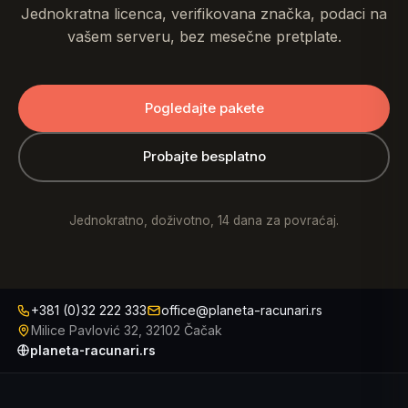
Jednokratna licenca, verifikovana značka, podaci na
vašem serveru, bez mesečne pretplate.
Pogledajte pakete
Probajte besplatno
Jednokratno, doživotno, 14 dana za povraćaj.
+381 (0)32 222 333
office@planeta-racunari.rs
Milice Pavlović 32, 32102 Čačak
planeta-racunari.rs