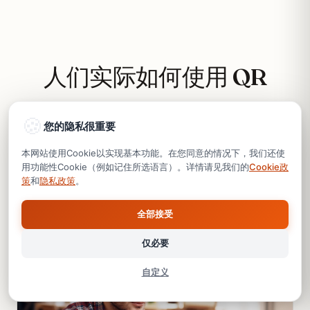
人们实际如何使用 QR
vCard Pro
🍪
您的隐私很重要
一个平台，十四个不同行业。打开属于您的那个，看
本网站使用Cookie以实现基本功能。在您同意的情况下，我们还使
用功能性Cookie（例如记住所选语言）。详情请见我们的
Cookie政
看为它打造的示例。
策
和
隐私政策
。
全部接受
必要
必需
网站运行所需的技术性Cookie：会话、语言选择、保存您的
仅必要
Cookie同意。没有它们网站无法运行。
自定义
功能性
记住偏好（例如所选语言、主题）。改善体验但非必需。