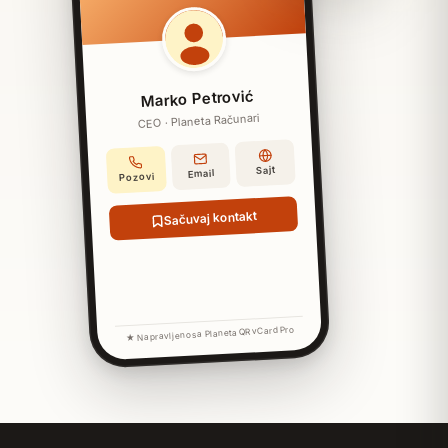
Marko Petrović
CEO · Planeta Računari
Sajt
Email
Pozovi
Sačuvaj kontakt
★ Napravljeno sa Planeta QR vCard Pro