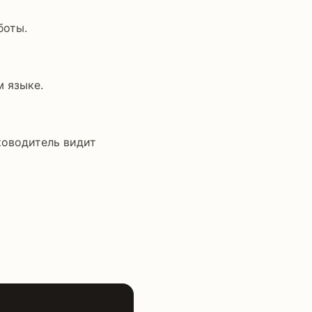
боты.
м языке.
ководитель видит