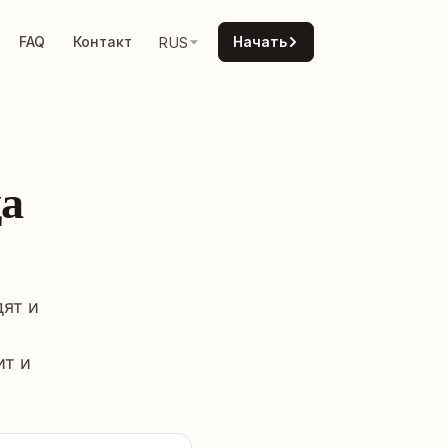
FAQ
Контакт
Начать
RUS
да
дят и
ит и