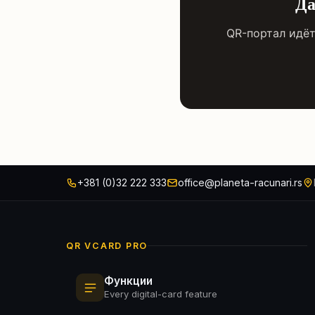
Да
QR-портал идёт
+381 (0)32 222 333
office@planeta-racunari.rs
QR VCARD PRO
Функции
Every digital-card feature