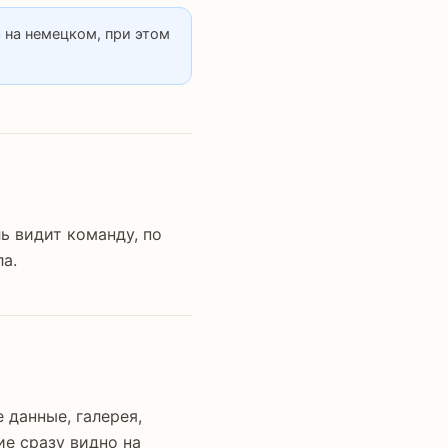
 на немецком, при этом
ь видит команду, по
а.
 данные, галерея,
ие сразу видно на