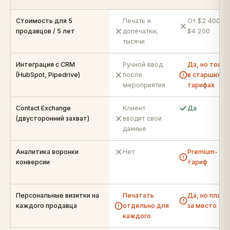
Стоимость для 5
Печать и
От $2 400 д
продавцов / 5 лет
допечатки,
$4 200
тысячи
Интеграция с CRM
Ручной ввод
Да, но тольк
(HubSpot, Pipedrive)
после
в старших
мероприятия
тарифах
Contact Exchange
Клиент
Да
(двусторонний захват)
вводит свои
данные
Аналитика воронки
Нет
Premium-
конверсии
тариф
Персональные визитки на
Печатать
Да, но плата
каждого продавца
отдельно для
за место
каждого