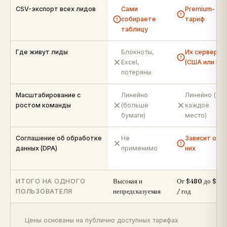
CSV-экспорт всех лидов
Сами
Premium-
собираете
тариф
таблицу
Где живут лиды
Блокноты,
Их сервер
Excel,
(США или ЕС)
потеряны
Масштабирование с
Линейно
Линейно (за
ростом команды
(больше
каждое
бумаги)
место)
Соглашение об обработке
Не
Зависит от
данных (DPA)
применимо
них
ИТОГО НА ОДНОГО
Высокая и
От $480 до $84
ПОЛЬЗОВАТЕЛЯ
непредсказуемая
/ год
Цены основаны на публично доступных тарифах