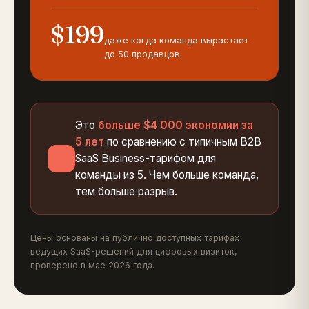
$199
даже когда команда вырастает
до 50 продавцов.
Это
больше $4 000 экономии за
5 лет
по сравнению с типичным B2B
SaaS Business-тарифом для
команды из 5. Чем больше команда,
тем больше разрыв.
Цены основаны на публично доступных тарифах
ведущих SaaS-решений для цифровых визиток,
проверено в мае 2026 года.