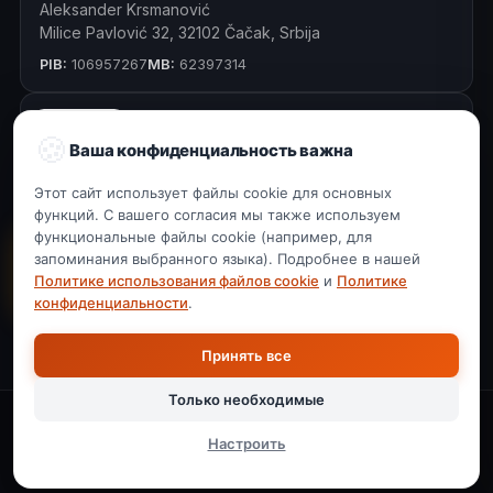
Aleksander Krsmanović
Milice Pavlović 32, 32102 Čačak, Srbija
PIB:
106957267
MB:
62397314
ПОДДЕРЖКА
Контакт vCard
🍪
Ваша конфиденциальность важна
Сканируйте QR или нажмите для
Этот сайт использует файлы cookie для основных
цифровой контактной карточки
функций. С вашего согласия мы также используем
функциональные файлы cookie (например, для
Попробовать
запоминания выбранного языка). Подробнее в нашей
Купить Single, $49 →
бесплатно
Политике использования файлов cookie
и
Политике
конфиденциальности
.
QR vCard
PRO
Принять все
Необходимые
ОБЯЗАТЕЛЬНО
Только необходимые
Технические файлы cookie, нужные для работы сайта:
сессия, выбор языка, хранение вашего согласия. Без
© 2026 Aleksander Krsmanović, Planeta računari. Все права
них сайт не работает.
Настроить
защищены.
Разработано в Чачаке, Сербия
Функциональные