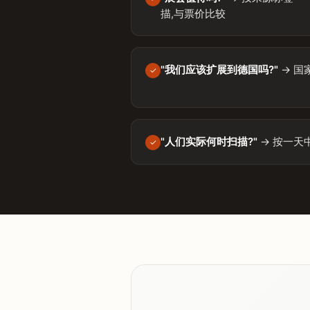
描,与票价比较
"我们应该扩展到德国吗?"
→ 国
✓
"人们实际何时扫描?"
→ 按一天
✓