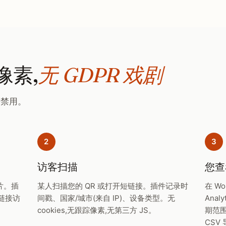
像素,
无 GDPR 戏剧
片禁用。
2
3
访客扫描
您查
卡片。插
某人扫描您的 QR 或打开短链接。插件记录时
在 Wo
链接访
间戳、国家/城市(来自 IP)、设备类型。无
Ana
cookies,无跟踪像素,无第三方 JS。
期范
CSV