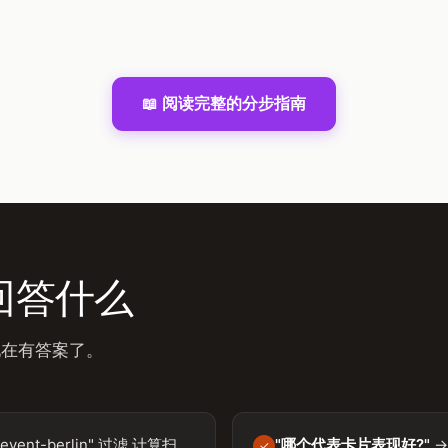
📖 阅读完整的分步指南
回答什么
现在有答案了。
vent-berlin" 过滤,计算扫
"哪个代表卡片表现好?"
→
✓