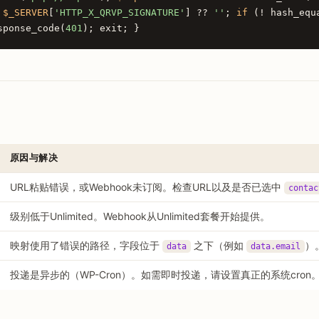
=
$_SERVER
[
'HTTP_X_QRVP_SIGNATURE'
] ??
''
;
if
(! hash_equ
sponse_code(
401
); exit; }
原因与解决
URL粘贴错误，或Webhook未订阅。检查URL以及是否已选中
contac
级别低于Unlimited。Webhook从Unlimited套餐开始提供。
映射使用了错误的路径，字段位于
之下（例如
）
data
data.email
投递是异步的（WP-Cron）。如需即时投递，请设置真正的系统cron