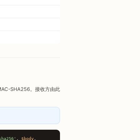
C-SHA256。接收方由此
sha256'
,
$body
,