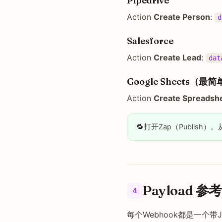
Pipedrive
Action
Create Person
:
d
Salesforce
Action
Create Lead
:
dat
Google Sheets（最
Action
Create Spreadsh
🔁
打开Zap（Publish
Payload 参考
4
每个Webhook都是一个带