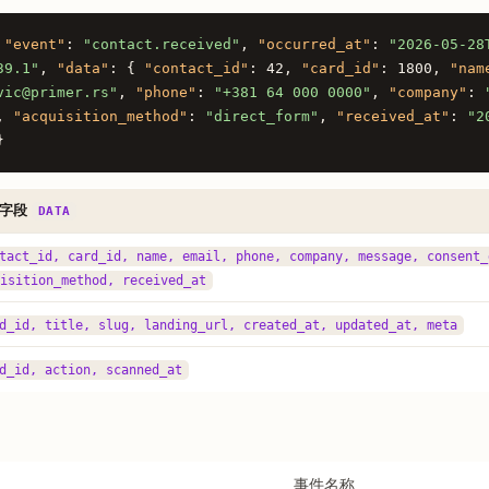
{
"event"
:
"contact.received"
,
"occurred_at"
:
"2026-05-28
39.1"
,
"data"
: {
"contact_id"
: 42,
"card_id"
: 1800,
"nam
vic@primer.rs"
,
"phone"
:
"+381 64 000 0000"
,
"company"
:
e,
"acquisition_method"
:
"direct_form"
,
"received_at"
:
"2
}
键字段
DATA
tact_id, card_id, name, email, phone, company, message, consent_
isition_method, received_at
d_id, title, slug, landing_url, created_at, updated_at, meta
d_id, action, scanned_at
事件名称