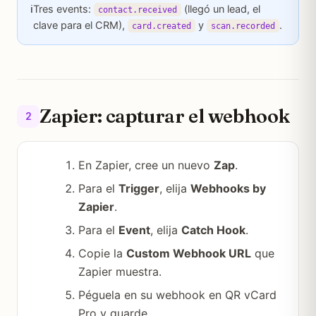
ℹ️
Tres events:
(llegó un lead, el
contact.received
clave para el CRM),
y
.
card.created
scan.recorded
Zapier: capturar el webhook
2
En Zapier, cree un nuevo
Zap
.
Para el
Trigger
, elija
Webhooks by
Zapier
.
Para el
Event
, elija
Catch Hook
.
Copie la
Custom Webhook URL
que
Zapier muestra.
Péguela en su webhook en QR vCard
Pro y guarde.