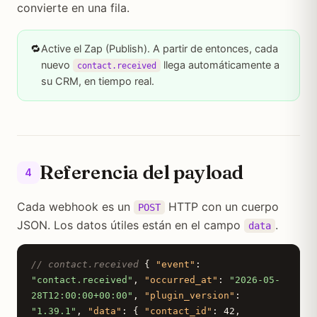
convierte en una fila.
🔁
Active el Zap (Publish). A partir de entonces, cada
nuevo
llega automáticamente a
contact.received
su CRM, en tiempo real.
Referencia del payload
4
Cada webhook es un
HTTP con un cuerpo
POST
JSON. Los datos útiles están en el campo
.
data
// contact.received
{
"event"
:
"contact.received"
,
"occurred_at"
:
"2026-05-
28T12:00:00+00:00"
,
"plugin_version"
:
"1.39.1"
,
"data"
: {
"contact_id"
: 42,