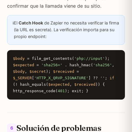
confirmar que la llamada viene de su sitio.
ℹ️
El
Catch Hook
de Zapier no necesita verificar la firma
(la URL es secreta). La verificación importa para su
propio endpoint:
$body
= file_get_contents(
'php://input'
);
$expected
=
'sha256='
. hash_hmac(
'sha256'
,
$body
,
$secret
);
$received
=
$_SERVER
[
'HTTP_X_QRVP_SIGNATURE'
] ??
''
;
if
(! hash_equals(
$expected
,
$received
)) {
http_response_code(
401
); exit; }
Solución de problemas
6