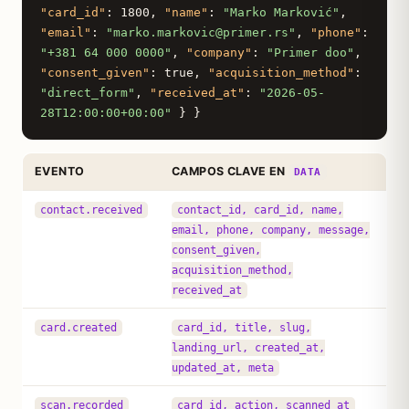
"card_id"
: 1800,
"name"
:
"Marko Marković"
,
"email"
:
"marko.markovic@primer.rs"
,
"phone"
:
"+381 64 000 0000"
,
"company"
:
"Primer doo"
,
"consent_given"
: true,
"acquisition_method"
:
"direct_form"
,
"received_at"
:
"2026-05-
28T12:00:00+00:00"
} }
EVENTO
CAMPOS CLAVE EN
DATA
contact.received
contact_id, card_id, name,
email, phone, company, message,
consent_given,
acquisition_method,
received_at
card.created
card_id, title, slug,
landing_url, created_at,
updated_at, meta
scan.recorded
card_id, action, scanned_at