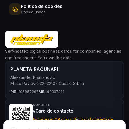
Política de cookies
Cookie usage
Self-hosted digital business cards for companies, agencies
and freelancers. You own the data.
PLANETA RAČUNARI
Aleksander Krsmanović
Milice Pavlović 32, 32102 Čačak, Srbija
PIB:
106957267
MB:
62397314
SOPORTE
vCard de contacto
Escanea el QR o haz clic para la tarjeta de
contacto digital