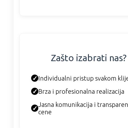
Zašto izabrati nas?
✓
Individualni pristup svakom kli
✓
Brza i profesionalna realizacija
Jasna komunikacija i transpare
✓
cene