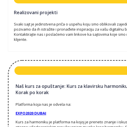
Realizovani projekti
Svaki sajt je jedinstvena priča o uspehu koju smo oblikovali zaje
pozivamo da ih istražite i pronađete inspiraciju za vašu digitalnu
Kontaktirajte nas i poslaćemo vam linkove ka sajtovima koje smo r
klijente.
Naš kurs za opuštanje: Kurs za klavirsku harmonik
Korak po korak
Platforma koja nas je odvela na:
EXPO2020 DUBAI
Kurs za harmoniku je platforma na kojoj je preneto znanje i isku
sticano višedecenijskim proučavanjem muzike kroz harmoniku. 