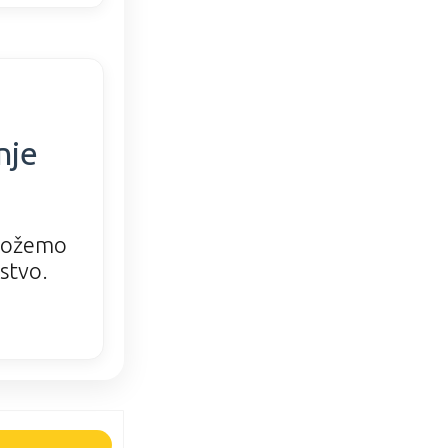
nje
 možemo
stvo.