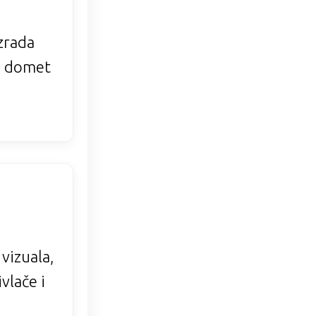
zrada
ći domet
 vizuala,
ivlače i