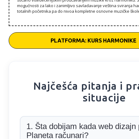
mogućnosti za lako i zanimljivo savladavanje veština sviranja h
totalnih početnika pa do nivoa kompletne osnovne muzičke škol
PLATFORMA: KURS HARMONIKE
Najčešća pitanja i p
situacije
1. Šta dobijam kada web dizajn
Planeta računari?