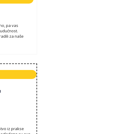
dno, pa vas
 budućnost.
adili za naše
u
stvo iz prakse
Sagledane su sve