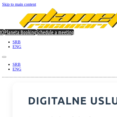
Skip to main content
RO
Planeta Booking
Schedule a meeting
SRB
ENG
SRB
ENG
DIGITALNE USL