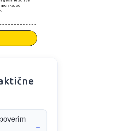
armonike, od
e.
raktične
 poverim