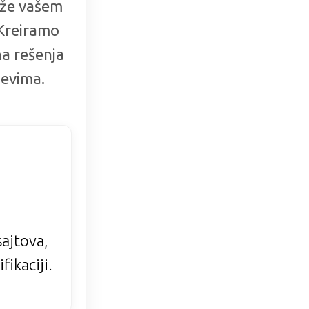
aže vašem
 Kreiramo
a rešenja
jevima.
ajtova,
ikaciji.